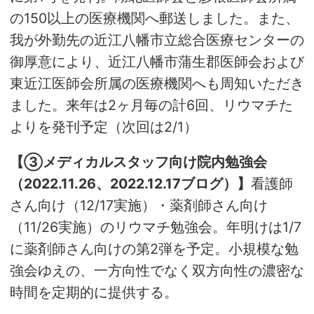
の150以上の医療機関へ郵送しました。また、
我が外勤先の近江八幡市立総合医療センターの
御厚意により、近江八幡市蒲生郡医師会および
東近江医師会所属の医療機関へも周知いただき
ました。来年は2ヶ月毎の計6回、リウマチた
よりを発刊予定（次回は2/1）
【③メディカルスタッフ向け院内勉強会
（2022.11.26、2022.12.17ブログ）】
看護師
さん向け（12/17実施）・薬剤師さん向け
（11/26実施）のリウマチ勉強会。年明けは1/7
に薬剤師さん向けの第2弾を予定。小規模な勉
強会ゆえの、一方向性でなく双方向性の濃密な
時間を定期的に提供する。