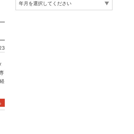
年月を選択してください
23
メ
専
経
る