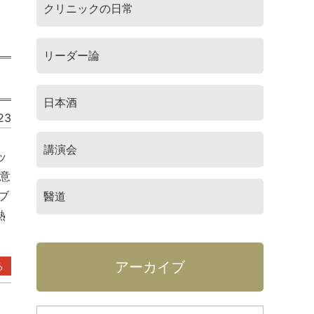
クリニックの日常
リーダー論
日本酒
23
講演会
ッ
注意
ブ
醫道
熱
アーカイブ
る