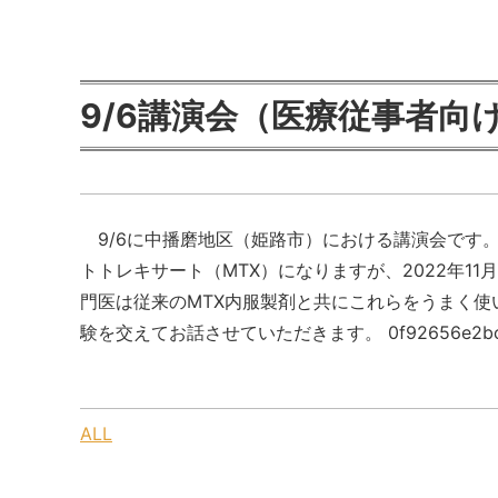
9/6講演会（医療従事者向
9/6に中播磨地区（姫路市）における講演会です
トトレキサート（MTX）になりますが、2022年1
門医は従来のMTX内服製剤と共にこれらをうまく
験を交えてお話させていただきます。 0f92656e2bc0cc
ALL