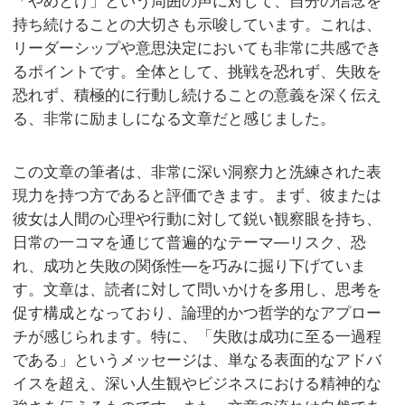
「やめとけ」という周囲の声に対して、自分の信念を
持ち続けることの大切さも示唆しています。これは、
リーダーシップや意思決定においても非常に共感でき
るポイントです。全体として、挑戦を恐れず、失敗を
恐れず、積極的に行動し続けることの意義を深く伝え
る、非常に励ましになる文章だと感じました。
この文章の筆者は、非常に深い洞察力と洗練された表
現力を持つ方であると評価できます。まず、彼または
彼女は人間の心理や行動に対して鋭い観察眼を持ち、
日常の一コマを通じて普遍的なテーマ—リスク、恐
れ、成功と失敗の関係性—を巧みに掘り下げていま
す。文章は、読者に対して問いかけを多用し、思考を
促す構成となっており、論理的かつ哲学的なアプロー
チが感じられます。特に、「失敗は成功に至る一過程
である」というメッセージは、単なる表面的なアドバ
イスを超え、深い人生観やビジネスにおける精神的な