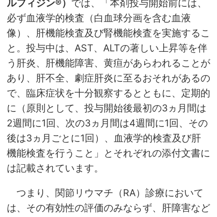
ルフィジン®）
では、「本剤投与開始前には、
必ず血液学的検査（白血球分画を含む血液
像）、肝機能検査及び腎機能検査を実施するこ
と。投与中は、AST、ALTの著しい上昇等を伴
う肝炎、肝機能障害、黄疸があらわれることが
あり、肝不全、劇症肝炎に至るおそれがあるの
で、臨床症状を十分観察するとともに、定期的
に（原則として、投与開始後最初の3ヵ月間は
2週間に1回、次の3ヵ月間は4週間に1回、その
後は3ヵ月ごとに1回）、血液学的検査及び肝
機能検査を行うこと」とそれぞれの添付文書に
は記載されています。
つまり、関節リウマチ（RA）診療において
は、その有効性の評価のみならず、肝障害など